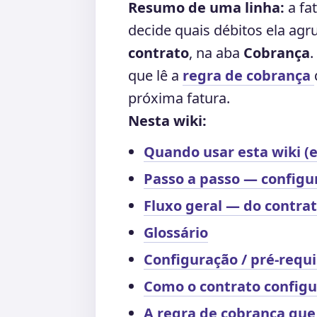
Resumo de uma linha:
a fa
decide quais débitos ela agru
contrato
, na aba
Cobrança
.
que lê a
regra de cobrança
próxima fatura.
Nesta wiki:
Quando usar esta wiki 
Passo a passo — configur
Fluxo geral — do contrat
Glossário
Configuração / pré-requi
Como o contrato configu
A regra de cobrança que 