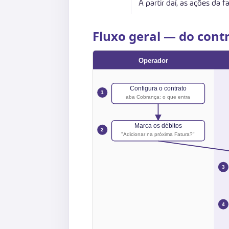
A partir daí, as ações d
Fluxo geral — do contr
Operador
Configura o contrato
1
aba Cobrança: o que entra
Marca os débitos
2
"Adicionar na próxima Fatura?"
3
4