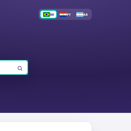
BR
PY
AR