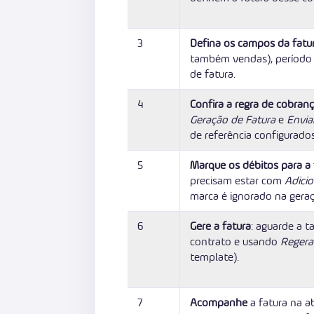
3
Defina os campos da fatu
também vendas), período d
de fatura.
4
Confira a regra de cobran
Geração de Fatura
e
Envia
de referência configurados
5
Marque os débitos para a 
precisam estar com
Adicio
marca é ignorado na geraç
6
Gere a fatura
: aguarde a t
contrato e usando
Regera
template).
7
Acompanhe
a fatura na 