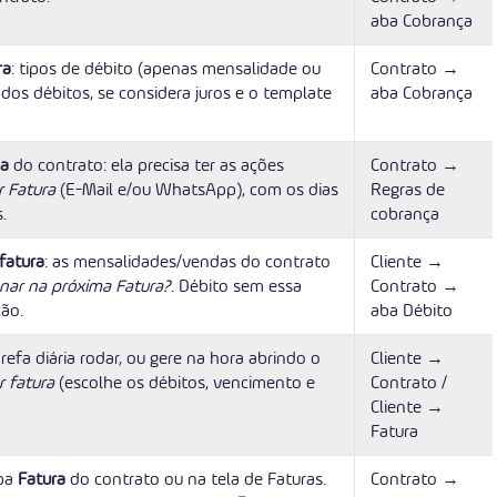
aba Cobrança
ra
: tipos de débito (apenas mensalidade ou
Contrato →
os débitos, se considera juros e o template
aba Cobrança
ça
do contrato: ela precisa ter as ações
Contrato →
r Fatura
(E-Mail e/ou WhatsApp), com os dias
Regras de
.
cobrança
fatura
: as mensalidades/vendas do contrato
Cliente →
nar na próxima Fatura?
. Débito sem essa
Contrato →
ão.
aba Débito
arefa diária rodar, ou gere na hora abrindo o
Cliente →
r fatura
(escolhe os débitos, vencimento e
Contrato /
Cliente →
Fatura
aba
Fatura
do contrato ou na tela de Faturas.
Contrato →