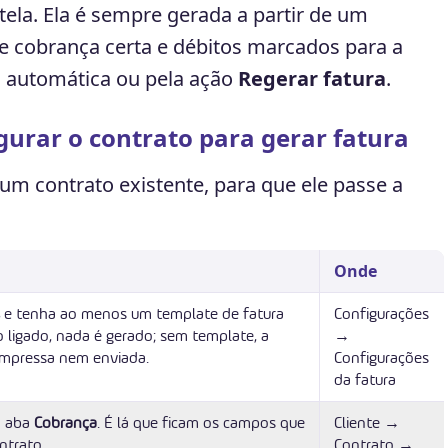
ela. Ela é sempre gerada a partir de um
de cobrança certa e débitos marcados para a
a automática ou pela ação
Regerar fatura
.
gurar o contrato para gerar fatura
um contrato existente, para que ele passe a
Onde
e tenha ao menos um template de fatura
Configurações
ligado, nada é gerado; sem template, a
→
impressa nem enviada.
Configurações
da fatura
a aba
Cobrança
. É lá que ficam os campos que
Cliente →
ntrato.
Contrato →