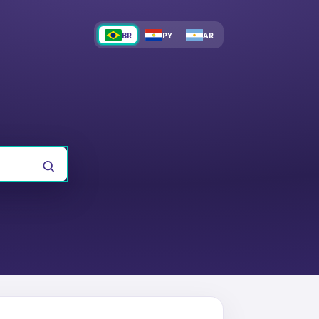
BR
PY
AR