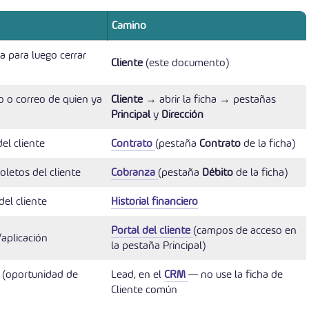
Camino
 para luego cerrar
Cliente
(este documento)
o o correo de quien ya
Cliente
→ abrir la ficha → pestañas
Principal
y
Dirección
del cliente
Contrato
(pestaña
Contrato
de la ficha)
oletos del cliente
Cobranza
(pestaña
Débito
de la ficha)
del cliente
Historial financiero
Portal del cliente
(campos de acceso en
/aplicación
la pestaña Principal)
ó (oportunidad de
Lead, en el
CRM
— no use la ficha de
Cliente común