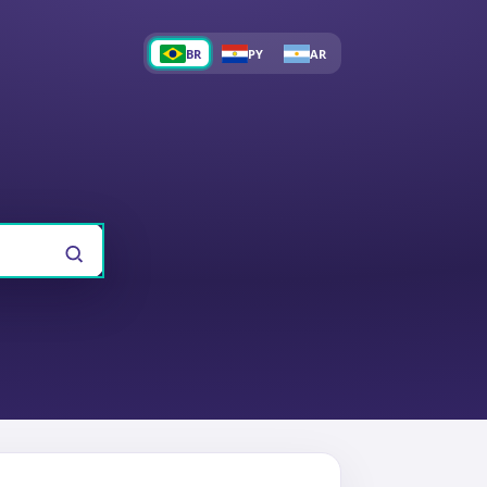
BR
PY
AR