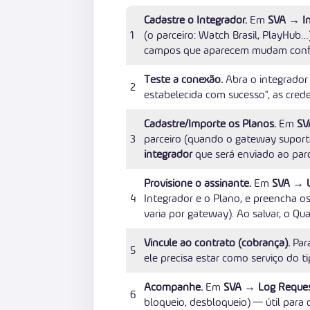
Cadastre o Integrador.
Em
SVA → In
1
(o parceiro: Watch Brasil, PlayHub…
campos que aparecem mudam conf
Teste a conexão.
Abra o integrador
2
estabelecida com sucesso", as crede
Cadastre/Importe os Planos.
Em
SV
3
parceiro (quando o gateway supor
integrador
que será enviado ao parc
Provisione o assinante.
Em
SVA → U
4
Integrador e o Plano, e preencha os
varia por gateway). Ao salvar, o Qu
Vincule ao contrato (cobrança).
Para
5
ele precisa estar como serviço do 
Acompanhe.
Em
SVA → Log Reque
6
bloqueio, desbloqueio) — útil para 