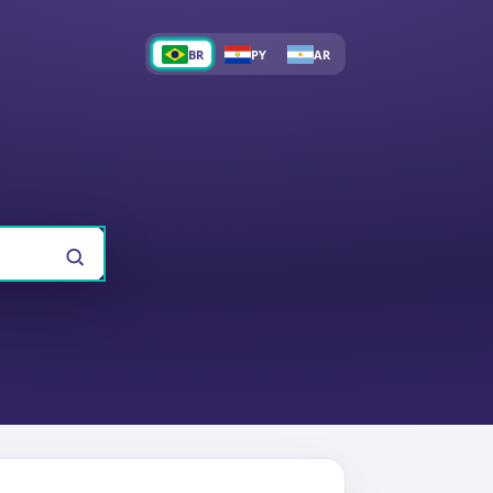
BR
PY
AR