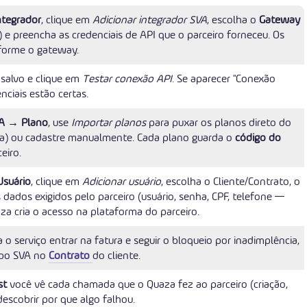
tegrador
, clique em
Adicionar integrador SVA
, escolha o
Gateway
) e preencha as credenciais de API que o parceiro forneceu. Os
orme o gateway.
 salvo e clique em
Testar conexão API
. Se aparecer "Conexão
nciais estão certas.
A → Plano
, use
Importar planos
para puxar os planos direto do
ta) ou cadastre manualmente. Cada plano guarda o
código do
eiro.
suário
, clique em
Adicionar usuário
, escolha o Cliente/Contrato, o
 dados exigidos pelo parceiro (usuário, senha, CPF, telefone —
aza cria o acesso na plataforma do parceiro.
 o serviço entrar na fatura e seguir o bloqueio por inadimplência,
tipo SVA no
Contrato
do cliente.
st
você vê cada chamada que o Quaza fez ao parceiro (criação,
descobrir por que algo falhou.