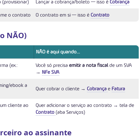
 (provisionar)
Lançar a cobrança/boleto — isso é
Cobrança
rme o contrato
O contrato em si — isso é
Contrato
do NÃO)
NÃO é aqui quando…
ma (ex.:
Você só precisa
emitir a nota fiscal
de um SVA
→
NFe SVA
aming/ebook a
Quer cobrar o cliente →
Cobrança
e
Fatura
 um cliente ao
Quer adicionar o serviço ao contrato → tela de
Contrato
(aba Serviços)
rceiro ao assinante