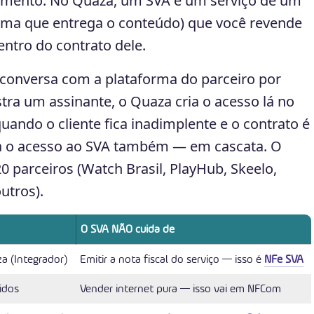
oramento. No Quaza, um SVA é um serviço de um
rma que entrega o conteúdo) que você revende
dentro do contrato dele.
a conversa com a plataforma do parceiro por
tra um assinante, o Quaza cria o acesso lá no
ando o cliente fica inadimplente e o contrato é
a o acesso ao SVA também — em cascata. O
 parceiros (Watch Brasil, PlayHub, Skeelo,
utros).
O SVA NÃO cuida de
za (Integrador)
Emitir a nota fiscal do serviço — isso é
NFe SVA
idos
Vender internet pura — isso vai em
NFCom