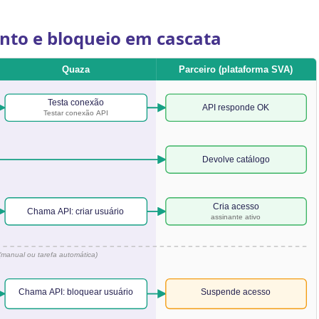
nto e bloqueio em cascata
Quaza
Parceiro (plataforma SVA)
Testa conexão
API responde OK
Testar conexão API
Devolve catálogo
Cria acesso
Chama API: criar usuário
assinante ativo
manual ou tarefa automática)
Chama API: bloquear usuário
Suspende acesso