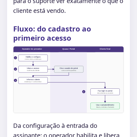
para o suporte ver exatamente o que o
cliente está vendo.
Fluxo: do cadastro ao
primeiro acesso
Operador do provedor
Quaza / Portal
Cliente final
Habilita e configura
1
cores, menu, endereço
Libera o acesso
Cria o usuário do portal
2
na ficha do cliente
com a senha padrão
Informa o cliente
3
endereço + como entrar
Faz login no portal
4
documento ou usuário
Usa o autoatendimento
fatura, contrato, chamado
Da configuração à entrada do
assinante: o operador habilita e libera