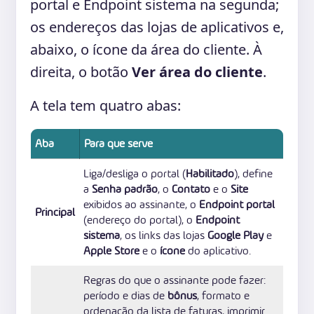
portal e Endpoint sistema na segunda;
os endereços das lojas de aplicativos e,
abaixo, o ícone da área do cliente. À
direita, o botão
Ver área do cliente
.
A tela tem quatro abas:
Aba
Para que serve
Liga/desliga o portal (
Habilitado
), define
a
Senha padrão
, o
Contato
e o
Site
exibidos ao assinante, o
Endpoint portal
Principal
(endereço do portal), o
Endpoint
sistema
, os links das lojas
Google Play
e
Apple Store
e o
ícone
do aplicativo.
Regras do que o assinante pode fazer:
período e dias de
bônus
, formato e
ordenação da lista de faturas, imprimir