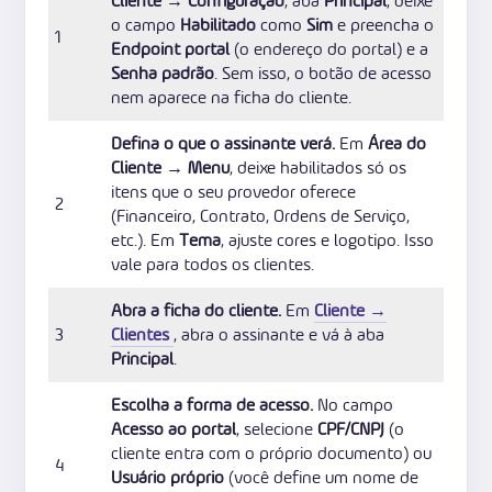
Cliente → Configuração
, aba
Principal
, deixe
o campo
Habilitado
como
Sim
e preencha o
1
Endpoint portal
(o endereço do portal) e a
Senha padrão
. Sem isso, o botão de acesso
nem aparece na ficha do cliente.
Defina o que o assinante verá.
Em
Área do
Cliente → Menu
, deixe habilitados só os
itens que o seu provedor oferece
2
(Financeiro, Contrato, Ordens de Serviço,
etc.). Em
Tema
, ajuste cores e logotipo. Isso
vale para todos os clientes.
Abra a ficha do cliente.
Em
Cliente →
3
Clientes
, abra o assinante e vá à aba
Principal
.
Escolha a forma de acesso.
No campo
Acesso ao portal
, selecione
CPF/CNPJ
(o
cliente entra com o próprio documento) ou
4
Usuário próprio
(você define um nome de