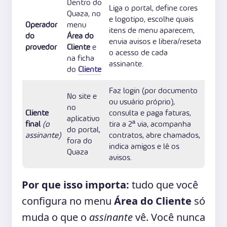
Dentro do
Liga o portal, define cores
Quaza, no
e logotipo, escolhe quais
Operador
menu
itens de menu aparecem,
do
Área do
envia avisos e libera/reseta
provedor
Cliente
e
o acesso de cada
na ficha
assinante.
do
Cliente
Faz login (por documento
No site e
ou usuário próprio),
no
Cliente
consulta e paga faturas,
aplicativo
final
(o
tira a 2ª via, acompanha
do portal,
assinante)
contratos, abre chamados,
fora do
indica amigos e lê os
Quaza
avisos.
Por que isso importa:
tudo que você
configura no menu
Área do Cliente
só
muda o que o
assinante
vê. Você nunca