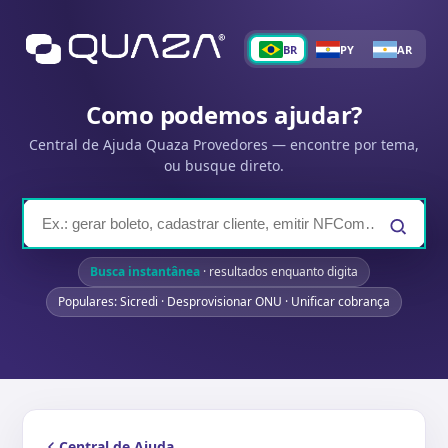
BR
PY
AR
Como podemos ajudar?
Central de Ajuda Quaza Provedores — encontre por tema,
ou busque direto.
Busca instantânea
· resultados enquanto digita
Populares: Sicredi · Desprovisionar ONU · Unificar cobrança
Central de Ajuda