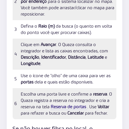
2
por endereço
para o sistema localizar no mapa.
Você também pode arrastar/clicar no mapa para
reposicionar.
Defina o
Raio (m)
da busca (o quanto em volta
3
do ponto você quer procurar caixas).
Clique em
Avançar
. O Quaza consulta o
integrador e lista as caixas encontradas, com
4
Descrição
,
Identificador
,
Distância
,
Latitude
e
Longitude
.
Use o ícone de "olho" de uma caixa para ver as
5
portas
dela e quais estão disponíveis.
Escolha uma porta livre e confirme a
reserva
. O
Quaza registra a reserva no integrador e cria a
6
reserva na tela
Reserva de portas
. Use
Voltar
para refazer a busca ou
Cancelar
para fechar.
Se não houver fibra no local, o