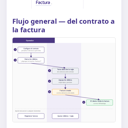
Factura
.
Flujo general — del contrato a
la factura
Operador
Quaza
Cliente
Configura el contrato
1
pestaña Cobranza: qué entra
Marca los débitos
2
"¿Agregar en la próx. Factura?"
Tarea diaria lee la regla
3
de cobranza del contrato
Agrupa los débitos
4
según tipo y período
Factura creada
5
con la cobranza vinculada
El cliente recibe la factura
6
correo / WhatsApp
Ajuste manual (en cualquier momento):
Regenerar factura
Ajustar débitos / regla