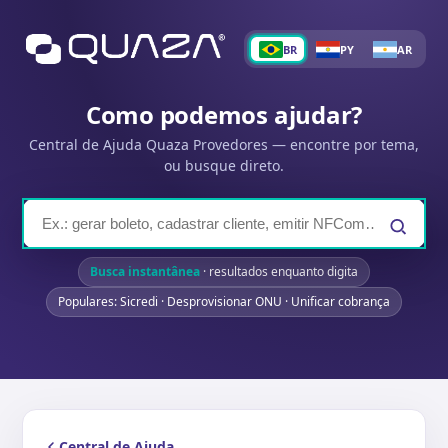
BR
PY
AR
Como podemos ajudar?
Central de Ajuda Quaza Provedores — encontre por tema,
ou busque direto.
Busca instantânea
· resultados enquanto digita
Populares: Sicredi · Desprovisionar ONU · Unificar cobrança
Central de Ajuda