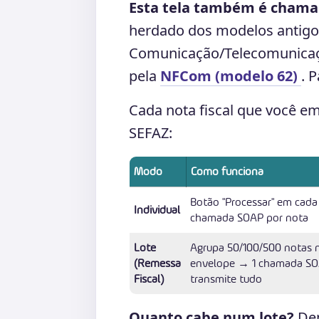
Esta tela também é chama
herdado dos modelos antigo
Comunicação/Telecomunicaç
pela
NFCom (modelo 62)
. 
Cada nota fiscal que você em
SEFAZ:
Modo
Como funciona
Botão "Processar" em cada
Individual
chamada SOAP por nota
Lote
Agrupa 50/100/500 notas
(Remessa
envelope → 1 chamada SO
Fiscal)
transmite tudo
Quanto cabe num lote?
Dep