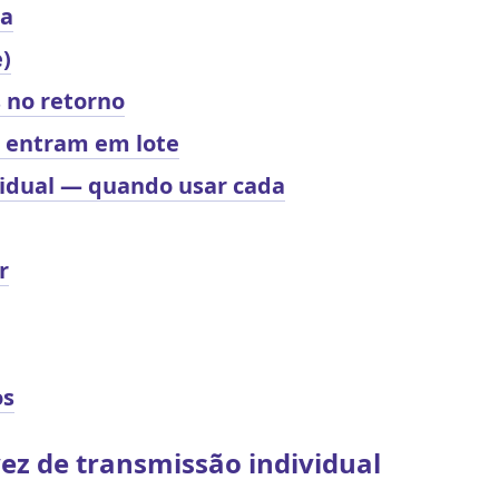
sa
)
 no retorno
 entram em lote
vidual — quando usar cada
r
os
vez de transmissão individual