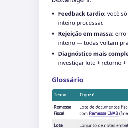
Feedback tardio:
você só 
inteiro processar.
Rejeição em massa:
erro 
inteiro — todas voltam pra
Diagnóstico mais compl
investigar lote + retorno +
Glossário
Termo
O que é
Remessa
Lote de documentos fisc
Fiscal
com
Remessa CNAB
(fin
Lote
Conjunto de notas emba