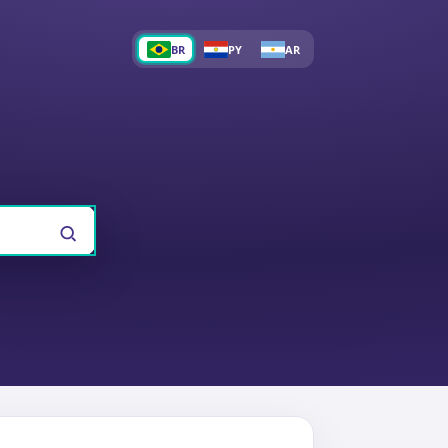
BR
PY
AR