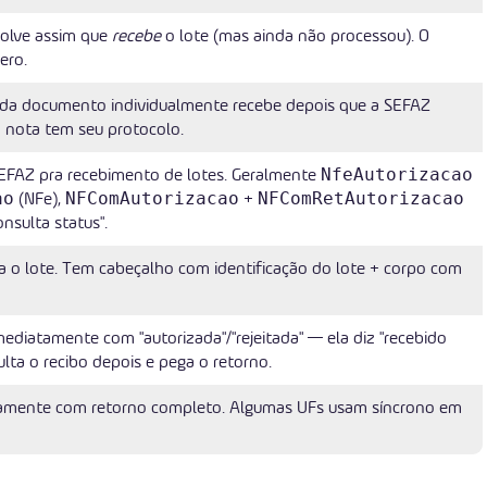
olve assim que
recebe
o lote (mas ainda não processou). O
ero.
ada documento individualmente recebe depois que a SEFAZ
a nota tem seu protocolo.
SEFAZ pra recebimento de lotes. Geralmente
NfeAutorizacao
(NFe),
+
ao
NFComAutorizacao
NFComRetAutorizacao
nsulta status".
 o lote. Tem cabeçalho com identificação do lote + corpo com
diatamente com "autorizada"/"rejeitada" — ela diz "recebido
lta o recibo depois e pega o retorno.
amente com retorno completo. Algumas UFs usam síncrono em