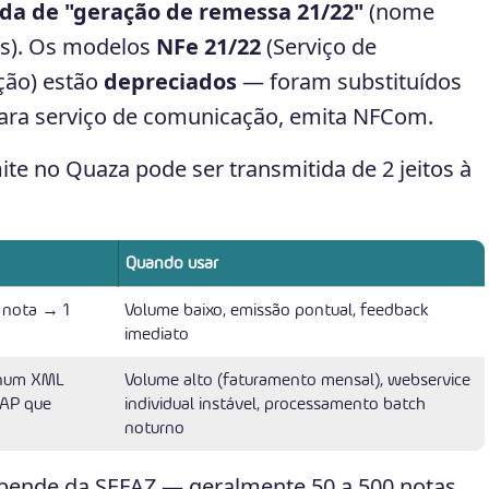
da de "geração de remessa 21/22"
(nome
s). Os modelos
NFe 21/22
(Serviço de
ão) estão
depreciados
— foram substituídos
Para serviço de comunicação, emita NFCom.
ite no Quaza pode ser transmitida de 2 jeitos à
Quando usar
 nota → 1
Volume baixo, emissão pontual, feedback
imediato
 num XML
Volume alto (faturamento mensal), webservice
AP que
individual instável, processamento batch
noturno
ende da SEFAZ — geralmente 50 a 500 notas.