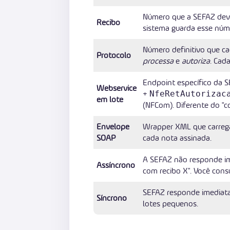
Número que a SEFAZ dev
Recibo
sistema guarda esse núm
Número definitivo que c
Protocolo
processa
e
autoriza
. Cad
Endpoint específico da 
Webservice
+
NfeRetAutorizac
em lote
(NFCom). Diferente do "co
Envelope
Wrapper XML que carrega
SOAP
cada nota assinada.
A SEFAZ não responde ime
Assíncrono
com recibo X". Você consu
SEFAZ responde imediat
Síncrono
lotes pequenos.