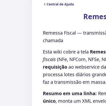
Central de Ajuda
Remess
Remessa Fiscal — transmissã
chamada
Esta wiki cobre a tela
Remess
fiscais
(NFe, NFCom, NFSe, NF
requisição
ao webservice da 
processa lotes diários gran
faz a transmissão em massa
Resumo em uma linha:
Reme
único
, monta um XML envel