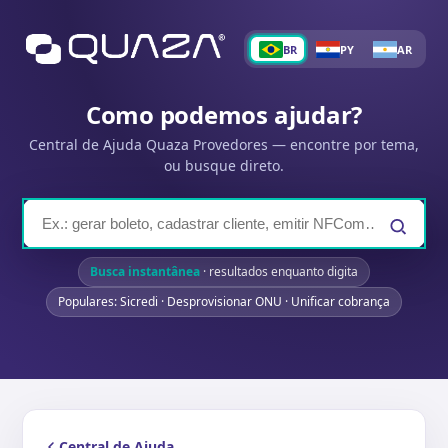
BR
PY
AR
Como podemos ajudar?
Central de Ajuda Quaza Provedores — encontre por tema,
ou busque direto.
Busca instantânea
· resultados enquanto digita
Populares: Sicredi · Desprovisionar ONU · Unificar cobrança
Central de Ajuda