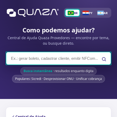
BR
PY
AR
Como podemos ajudar?
Central de Ajuda Quaza Provedores — encontre por tema,
ou busque direto.
Busca instantânea
· resultados enquanto digita
Populares: Sicredi · Desprovisionar ONU · Unificar cobrança
Central de Ajuda