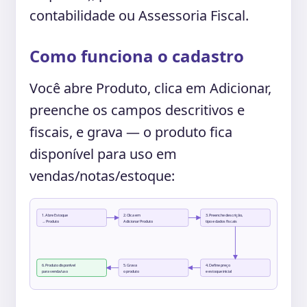
contabilidade ou Assessoria Fiscal.
Como funciona o cadastro
Você abre Produto, clica em Adicionar,
preenche os campos descritivos e
fiscais, e grava — o produto fica
disponível para uso em
vendas/notas/estoque:
1. Abre Estoque
2. Clica em
3. Preenche descrição,
→ Produto
Adicionar Produto
tipo e dados fiscais
6. Produto disponível
5. Grava
4. Define preço
para venda/uso
o produto
e estoque inicial