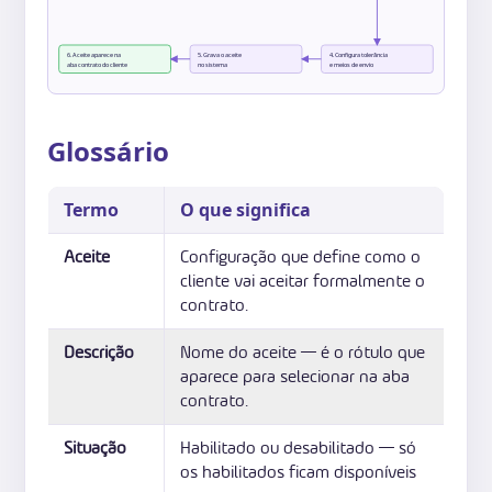
6. Aceite aparece na
5. Grava o aceite
4. Configura tolerância
aba contrato do cliente
no sistema
e meios de envio
Glossário
Termo
O que significa
Aceite
Configuração que define como o
cliente vai aceitar formalmente o
contrato.
Descrição
Nome do aceite — é o rótulo que
aparece para selecionar na aba
contrato.
Situação
Habilitado ou desabilitado — só
os habilitados ficam disponíveis