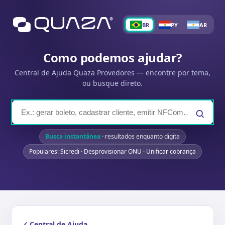
BR
PY
AR
Como podemos ajudar?
Central de Ajuda Quaza Provedores — encontre por tema,
ou busque direto.
Busca instantânea
· resultados enquanto digita
Populares: Sicredi · Desprovisionar ONU · Unificar cobrança
Central de Ajuda