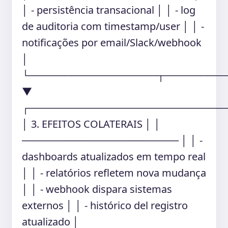
│ - persistência transacional │ │ - log
de auditoria com timestamp/user │ │ -
notificações por email/Slack/webhook
│
└──────────────────┬────────
▼
┌───────────────────────────
│ 3. EFEITOS COLATERAIS │ │
────────────────────── │ │ -
dashboards atualizados em tempo real
│ │ - relatórios refletem nova mudança
│ │ - webhook dispara sistemas
externos │ │ - histórico del registro
atualizado │