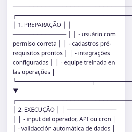
────────────────────────────
┌───────────────────────────
│ 1. PREPARAÇÃO │ │
───────────── │ │ - usuário com
permiso correta │ │ - cadastros pré-
requisitos prontos │ │ - integrações
configuradas │ │ - equipe treinada en
las operações │
└──────────────────┬────────
▼
┌───────────────────────────
│ 2. EXECUÇÃO │ │ ────────────
│ │ - input del operador, API ou cron │
│ - validacción automática de dados │