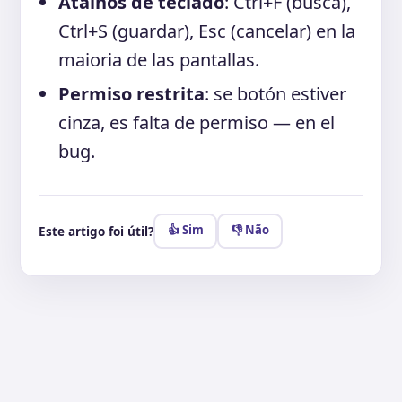
Atalhos de teclado
: Ctrl+F (busca),
Ctrl+S (guardar), Esc (cancelar) en la
maioria de las pantallas.
Permiso restrita
: se botón estiver
cinza, es falta de permiso — en el
bug.
👍 Sim
👎 Não
Este artigo foi útil?