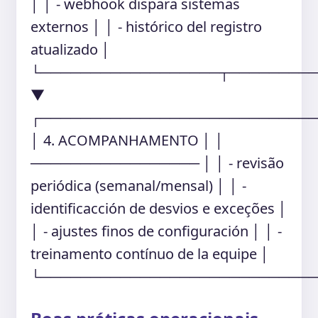
│ │ - webhook dispara sistemas
externos │ │ - histórico del registro
atualizado │
└──────────────────┬────────
▼
┌───────────────────────────
│ 4. ACOMPANHAMENTO │ │
───────────────── │ │ - revisão
periódica (semanal/mensal) │ │ -
identificacción de desvios e exceções │
│ - ajustes finos de configuración │ │ -
treinamento contínuo de la equipe │
└───────────────────────────