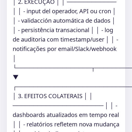
│ 2. EXECUÇÃO │ │ ────────────
│ │ - input del operador, API ou cron │
│ - validacción automática de dados │
│ - persistência transacional │ │ - log
de auditoria com timestamp/user │ │ -
notificações por email/Slack/webhook
│
└──────────────────┬────────
▼
┌───────────────────────────
│ 3. EFEITOS COLATERAIS │ │
────────────────────── │ │ -
dashboards atualizados em tempo real
│ │ - relatórios refletem nova mudança