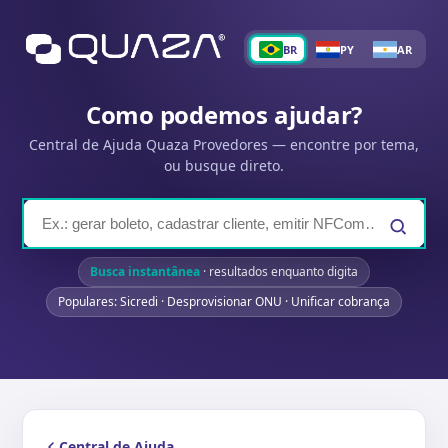
BR
PY
AR
Como podemos ajudar?
Central de Ajuda Quaza Provedores — encontre por tema,
ou busque direto.
Busca instantânea
· resultados enquanto digita
Populares: Sicredi · Desprovisionar ONU · Unificar cobrança
Central de Ajuda