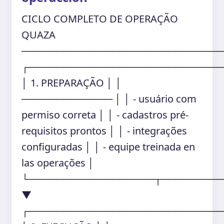
CICLO COMPLETO DE OPERAÇÃO
QUAZA
────────────────────────────
┌───────────────────────────
│ 1. PREPARAÇÃO │ │
───────────── │ │ - usuário com
permiso correta │ │ - cadastros pré-
requisitos prontos │ │ - integrações
configuradas │ │ - equipe treinada en
las operações │
└──────────────────┬────────
▼
┌───────────────────────────