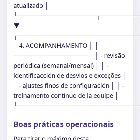
atualizado │
└──────────────────┬────────
▼
┌───────────────────────────
│ 4. ACOMPANHAMENTO │ │
───────────────── │ │ - revisão
periódica (semanal/mensal) │ │ -
identificacción de desvios e exceções │
│ - ajustes finos de configuración │ │ -
treinamento contínuo de la equipe │
└───────────────────────────
Boas práticas operacionais
Para tirar o máximo desta