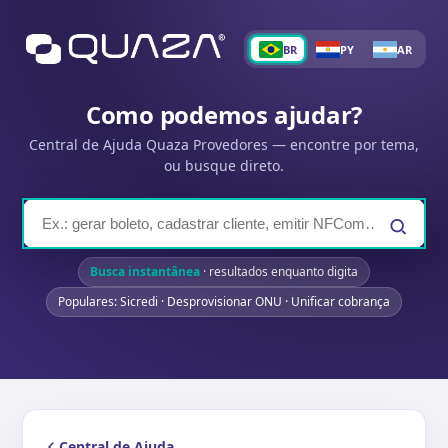
BR
PY
AR
Como podemos ajudar?
Central de Ajuda Quaza Provedores — encontre por tema,
ou busque direto.
Busca instantânea
· resultados enquanto digita
Populares: Sicredi · Desprovisionar ONU · Unificar cobrança
Central de Ajuda