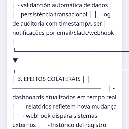
│ - validacción automática de dados │
│ - persistência transacional │ │ - log
de auditoria com timestamp/user │ │ -
notificações por email/Slack/webhook
│
└──────────────────┬────────
▼
┌───────────────────────────
│ 3. EFEITOS COLATERAIS │ │
────────────────────── │ │ -
dashboards atualizados em tempo real
│ │ - relatórios refletem nova mudança
│ │ - webhook dispara sistemas
externos │ │ - histórico del registro