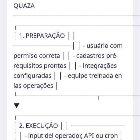
QUAZA
────────────────────────────
┌───────────────────────────
│ 1. PREPARAÇÃO │ │
───────────── │ │ - usuário com
permiso correta │ │ - cadastros pré-
requisitos prontos │ │ - integrações
configuradas │ │ - equipe treinada en
las operações │
└──────────────────┬────────
▼
┌───────────────────────────
│ 2. EXECUÇÃO │ │ ────────────
│ │ - input del operador, API ou cron │