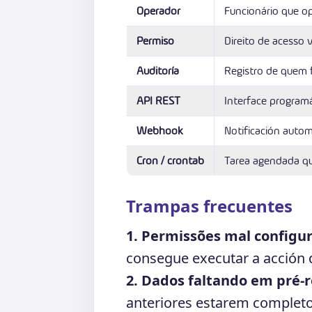
Operador
Funcionário que op
Permiso
Direito de acesso 
Auditoría
Registro de quem 
API REST
Interface programá
Webhook
Notificación autom
Cron / crontab
Tarea agendada q
Trampas frecuentes
1. Permissões mal configu
consegue executar a acción d
2. Dados faltando em pré-r
anteriores estarem completo