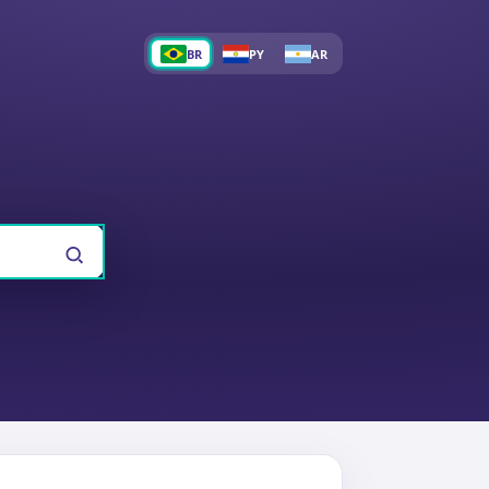
BR
PY
AR