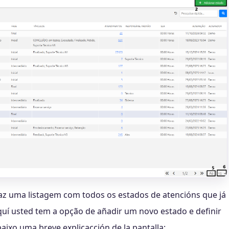
raz uma listagem com todos os estados de atencións que já
quí usted tem a opção de añadir um novo estado e definir
ixo uma breve explicacción de la pantalla: