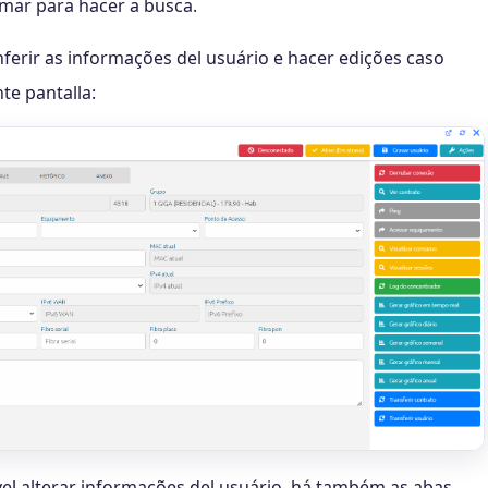
mar para hacer a busca.
nferir as informações del usuário e hacer edições caso
nte pantalla:
l alterar informações del usuário, há também as abas