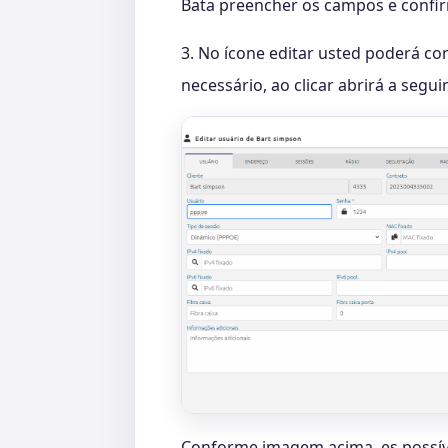
Bata preencher os campos e confir
3. No ícone editar usted poderá co
necessário, ao clicar abrirá a segui
Conforme imagem acima, es possíve