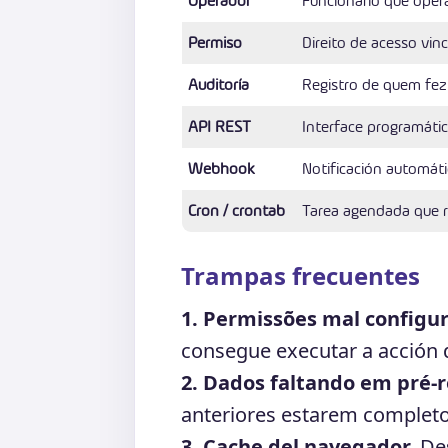
Operador
Funcionário que opera
Permiso
Direito de acesso vin
Auditoría
Registro de quem fez
API REST
Interface programátic
Webhook
Notificación automáti
Cron / crontab
Tarea agendada que 
Trampas frecuentes
1. Permissões mal configu
consegue executar a acción d
2. Dados faltando em pré-r
anteriores estarem completo
3. Cache del navegador.
Des