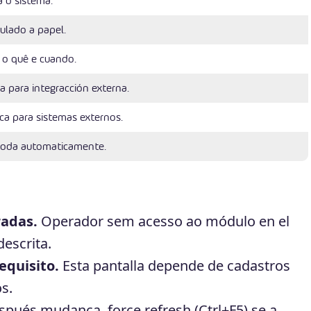
 o sistema.
culado a papel.
 o quê e cuando.
a para integracción externa.
ca para sistemas externos.
roda automaticamente.
radas.
Operador sem acesso ao módulo en el
escrita.
equisito.
Esta pantalla depende de cadastros
s.
pués mudança, force refresh (Ctrl+F5) se a