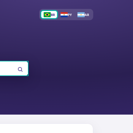
BR
PY
AR