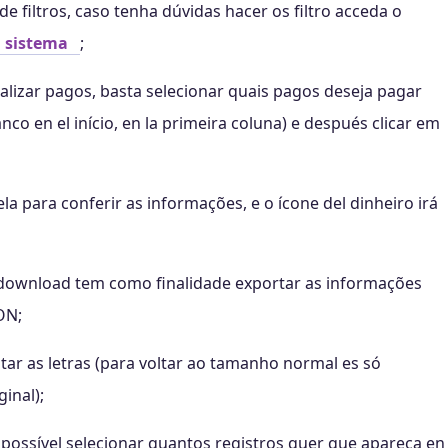
de filtros, caso tenha dúvidas hacer os filtro acceda o
l sistema
;
alizar pagos, basta selecionar quais pagos deseja pagar
co en el início, en la primeira coluna) e después clicar em
cela para conferir as informações, e o ícone del dinheiro irá
za download tem como finalidade exportar as informações
ON;
tar as letras (para voltar ao tamanho normal es só
ginal);
possível selecionar quantos registros quer que apareça en