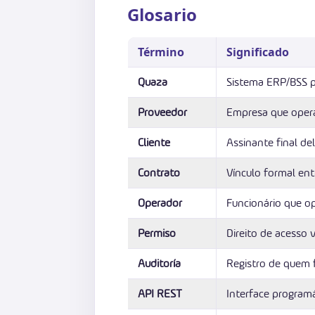
Glosario
Término
Significado
Quaza
Sistema ERP/BSS par
Proveedor
Empresa que opera
Cliente
Assinante final del
Contrato
Vínculo formal ent
Operador
Funcionário que op
Permiso
Direito de acesso 
Auditoría
Registro de quem 
API REST
Interface programá