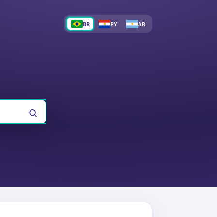
BR
PY
AR