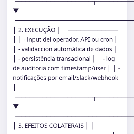
└──────────────────┬────────
▼
┌───────────────────────────
│ 2. EXECUÇÃO │ │ ────────────
│ │ - input del operador, API ou cron │
│ - validacción automática de dados │
│ - persistência transacional │ │ - log
de auditoria com timestamp/user │ │ -
notificações por email/Slack/webhook
│
└──────────────────┬────────
▼
┌───────────────────────────
│ 3. EFEITOS COLATERAIS │ │