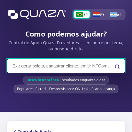
BR
PY
AR
Como podemos ajudar?
Central de Ajuda Quaza Provedores — encontre por tema,
ou busque direto.
Busca instantânea
· resultados enquanto digita
Populares: Sicredi · Desprovisionar ONU · Unificar cobrança
Central de Ajuda