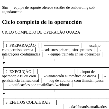
Sim — equipe de soporte oferece sessões de onboarding sob
agendamento.
Ciclo completo de la operacción
CICLO COMPLETO DE OPERAÇÃO QUAZA
─────────────────────────────────
┌───────────────────────────────────────
│ 1. PREPARAÇÃO │ │ ───────────── │ │ - usuário
com permiso correta │ │ - cadastros pré-requisitos prontos │ │ -
integrações configuradas │ │ - equipe treinada en las operações │
└──────────────────┬────────────────────
▼
┌───────────────────────────────────────
│ 2. EXECUÇÃO │ │ ──────────── │ │ - input del
operador, API ou cron │ │ - validacción automática de dados │ │ -
persistência transacional │ │ - log de auditoria com timestamp/user
│ │ - notificações por email/Slack/webhook │
└──────────────────┬────────────────────
▼
┌───────────────────────────────────────
│ 3. EFEITOS COLATERAIS │ │
────────────────────── │ │ - dashboards atualizados