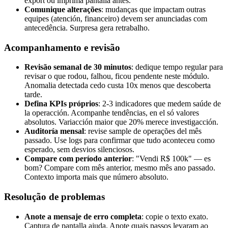
export ou imprima pantalla antes.
Comunique alterações
: mudanças que impactam outras
equipes (atención, financeiro) devem ser anunciadas com
antecedência. Surpresa gera retrabalho.
Acompanhamento e revisão
Revisão semanal de 30 minutos
: dedique tempo regular para
revisar o que rodou, falhou, ficou pendente neste módulo.
Anomalia detectada cedo custa 10x menos que descoberta
tarde.
Defina KPIs próprios
: 2-3 indicadores que medem saúde de
la operacción. Acompanhe tendências, en el só valores
absolutos. Variacción maior que 20% merece investigacción.
Auditoría mensal
: revise sample de operações del mês
passado. Use logs para confirmar que tudo aconteceu como
esperado, sem desvios silenciosos.
Compare com período anterior
: "Vendi R$ 100k" — es
bom? Compare com mês anterior, mesmo mês ano passado.
Contexto importa mais que número absoluto.
Resolução de problemas
Anote a mensaje de erro completa
: copie o texto exato.
Captura de pantalla ajuda. Anote quais passos levaram ao