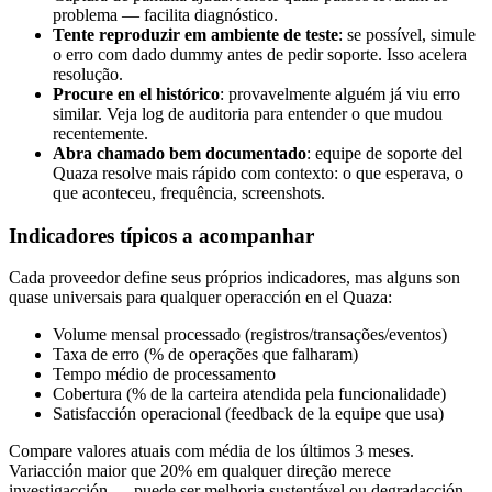
problema — facilita diagnóstico.
Tente reproduzir em ambiente de teste
: se possível, simule
o erro com dado dummy antes de pedir soporte. Isso acelera
resolução.
Procure en el histórico
: provavelmente alguém já viu erro
similar. Veja log de auditoria para entender o que mudou
recentemente.
Abra chamado bem documentado
: equipe de soporte del
Quaza resolve mais rápido com contexto: o que esperava, o
que aconteceu, frequência, screenshots.
Indicadores típicos a acompanhar
Cada proveedor define seus próprios indicadores, mas alguns son
quase universais para qualquer operacción en el Quaza:
Volume mensal processado (registros/transações/eventos)
Taxa de erro (% de operações que falharam)
Tempo médio de processamento
Cobertura (% de la carteira atendida pela funcionalidade)
Satisfacción operacional (feedback de la equipe que usa)
Compare valores atuais com média de los últimos 3 meses.
Variacción maior que 20% em qualquer direção merece
investigacción — puede ser melhoria sustentável ou degradacción