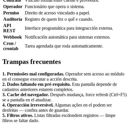
Contrato
Vínculo formal entre cliente e proveedor.
Operador
Funcionário que opera o sistema.
Permiso
Direito de acesso vinculado a papel.
Auditoría
Registro de quem fez o quê e cuando.
API
Interface programática para integracción externa.
REST
Webhook
Notificación automática para sistemas externos.
Cron /
Tarea agendada que roda automaticamente.
crontab
Trampas frecuentes
1. Permissões mal configuradas.
Operador sem acesso ao módulo
en el consegue executar a acción descrita.
2. Dados faltando em pré-requisito.
Esta pantalla depende de
cadastros anteriores estarem completos.
3. Cache del navegador.
Después mudança, force refresh (Ctrl+F5)
se a pantalla en el atualizar.
4. Operacción irreversível.
Algumas ações en el podem ser
desfeitas — confira antes de guardar.
5. Filtros ativos.
Listas filtradas escdondem registros — limpe
filtros se faltar dado.