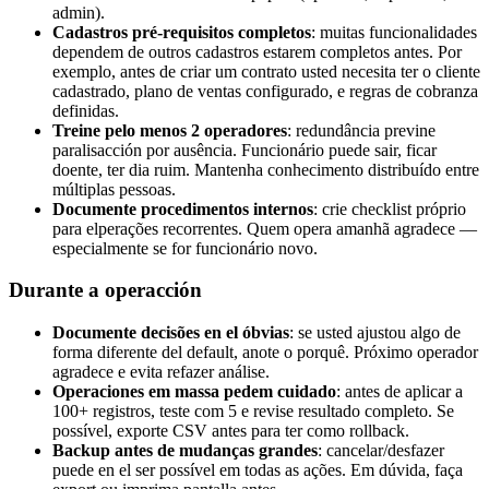
admin).
Cadastros pré-requisitos completos
: muitas funcionalidades
dependem de outros cadastros estarem completos antes. Por
exemplo, antes de criar um contrato usted necesita ter o cliente
cadastrado, plano de ventas configurado, e regras de cobranza
definidas.
Treine pelo menos 2 operadores
: redundância previne
paralisacción por ausência. Funcionário puede sair, ficar
doente, ter dia ruim. Mantenha conhecimento distribuído entre
múltiplas pessoas.
Documente procedimentos internos
: crie checklist próprio
para elperações recorrentes. Quem opera amanhã agradece —
especialmente se for funcionário novo.
Durante a operacción
Documente decisões en el óbvias
: se usted ajustou algo de
forma diferente del default, anote o porquê. Próximo operador
agradece e evita refazer análise.
Operaciones em massa pedem cuidado
: antes de aplicar a
100+ registros, teste com 5 e revise resultado completo. Se
possível, exporte CSV antes para ter como rollback.
Backup antes de mudanças grandes
: cancelar/desfazer
puede en el ser possível em todas as ações. Em dúvida, faça