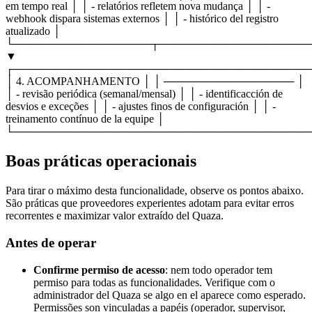
em tempo real │ │ - relatórios refletem nova mudança │ │ -
webhook dispara sistemas externos │ │ - histórico del registro
atualizado │
└──────────────────┬────────────────────
▼
┌───────────────────────────────────────
│ 4. ACOMPANHAMENTO │ │ ───────────────── │
│ - revisão periódica (semanal/mensal) │ │ - identificacción de
desvios e exceções │ │ - ajustes finos de configuración │ │ -
treinamento contínuo de la equipe │
└───────────────────────────────────────
Boas práticas operacionais
Para tirar o máximo desta funcionalidade, observe os pontos abaixo.
São práticas que proveedores experientes adotam para evitar erros
recorrentes e maximizar valor extraído del Quaza.
Antes de operar
Confirme permiso de acesso
: nem todo operador tem
permiso para todas as funcionalidades. Verifique com o
administrador del Quaza se algo en el aparece como esperado.
Permissões son vinculadas a papéis (operador, supervisor,