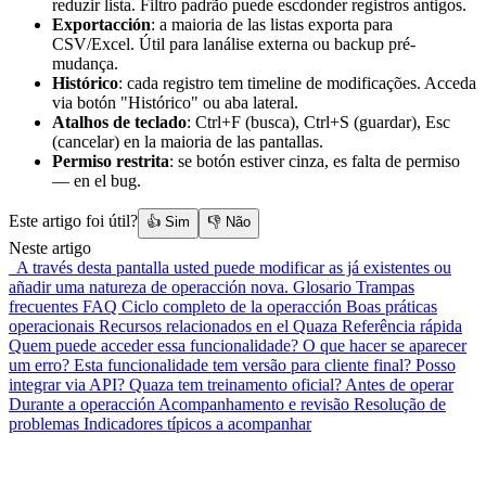
reduzir lista. Filtro padrão puede escdonder registros antigos.
Exportacción
: a maioria de las listas exporta para
CSV/Excel. Útil para lanálise externa ou backup pré-
mudança.
Histórico
: cada registro tem timeline de modificações. Acceda
via botón "Histórico" ou aba lateral.
Atalhos de teclado
: Ctrl+F (busca), Ctrl+S (guardar), Esc
(cancelar) en la maioria de las pantallas.
Permiso restrita
: se botón estiver cinza, es falta de permiso
— en el bug.
Este artigo foi útil?
👍 Sim
👎 Não
Neste artigo
A través desta pantalla usted puede modificar as já existentes ou
añadir uma natureza de operacción nova.
Glosario
Trampas
frecuentes
FAQ
Ciclo completo de la operacción
Boas práticas
operacionais
Recursos relacionados en el Quaza
Referência rápida
Quem puede acceder essa funcionalidade?
O que hacer se aparecer
um erro?
Esta funcionalidade tem versão para cliente final?
Posso
integrar via API?
Quaza tem treinamento oficial?
Antes de operar
Durante a operacción
Acompanhamento e revisão
Resolução de
problemas
Indicadores típicos a acompanhar