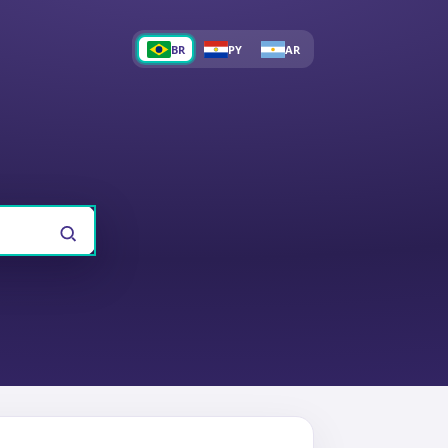
BR
PY
AR