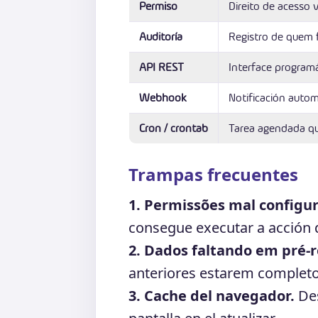
Permiso
Direito de acesso 
Auditoría
Registro de quem 
API REST
Interface programá
Webhook
Notificación autom
Cron / crontab
Tarea agendada q
Trampas frecuentes
1. Permissões mal configu
consegue executar a acción d
2. Dados faltando em pré-r
anteriores estarem completo
3. Cache del navegador.
Des