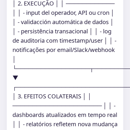
│ 2. EXECUÇÃO │ │ ────────────
│ │ - input del operador, API ou cron │
│ - validacción automática de dados │
│ - persistência transacional │ │ - log
de auditoria com timestamp/user │ │ -
notificações por email/Slack/webhook
│
└──────────────────┬────────
▼
┌───────────────────────────
│ 3. EFEITOS COLATERAIS │ │
────────────────────── │ │ -
dashboards atualizados em tempo real
│ │ - relatórios refletem nova mudança