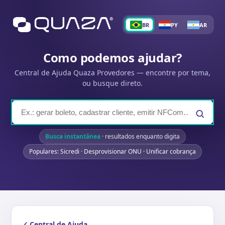
BR
PY
AR
Como podemos ajudar?
Central de Ajuda Quaza Provedores — encontre por tema,
ou busque direto.
Busca instantânea
· resultados enquanto digita
Populares: Sicredi · Desprovisionar ONU · Unificar cobrança
Central de Ajuda