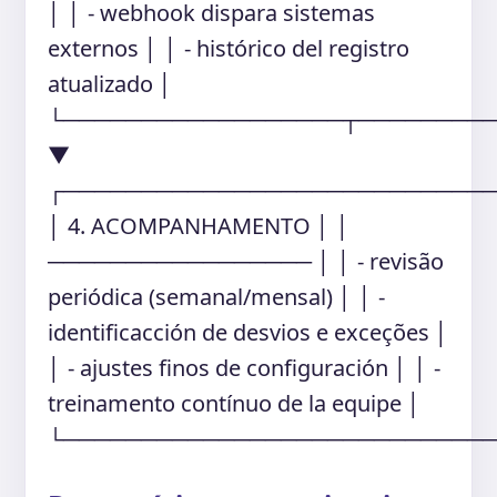
│ │ - webhook dispara sistemas
externos │ │ - histórico del registro
atualizado │
└──────────────────┬────────
▼
┌───────────────────────────
│ 4. ACOMPANHAMENTO │ │
───────────────── │ │ - revisão
periódica (semanal/mensal) │ │ -
identificacción de desvios e exceções │
│ - ajustes finos de configuración │ │ -
treinamento contínuo de la equipe │
└───────────────────────────