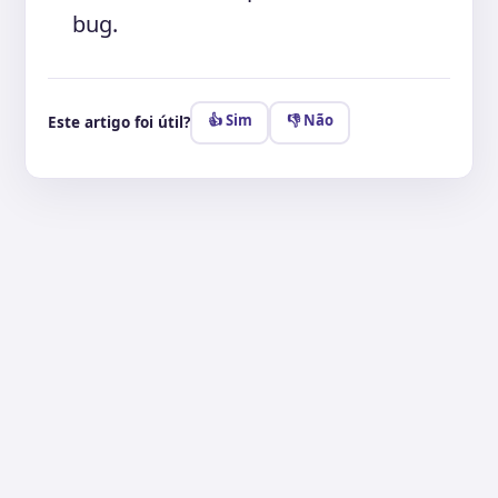
bug.
👍 Sim
👎 Não
Este artigo foi útil?