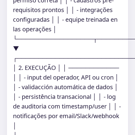
permiso correta │ │ - cadastros pré-
requisitos prontos │ │ - integrações
configuradas │ │ - equipe treinada en
las operações │
└──────────────────┬────────
▼
┌───────────────────────────
│ 2. EXECUÇÃO │ │ ────────────
│ │ - input del operador, API ou cron │
│ - validacción automática de dados │
│ - persistência transacional │ │ - log
de auditoria com timestamp/user │ │ -
notificações por email/Slack/webhook
│