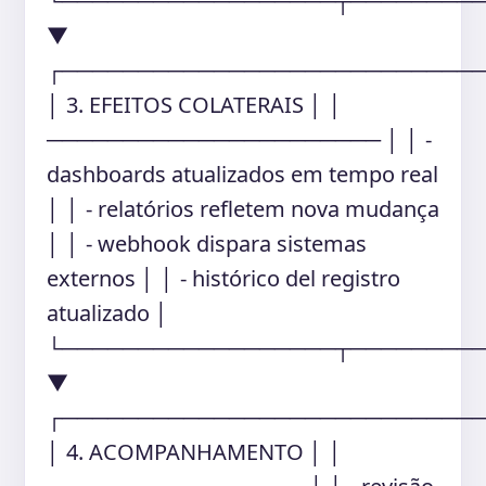
└──────────────────┬────────
▼
┌───────────────────────────
│ 3. EFEITOS COLATERAIS │ │
────────────────────── │ │ -
dashboards atualizados em tempo real
│ │ - relatórios refletem nova mudança
│ │ - webhook dispara sistemas
externos │ │ - histórico del registro
atualizado │
└──────────────────┬────────
▼
┌───────────────────────────
│ 4. ACOMPANHAMENTO │ │