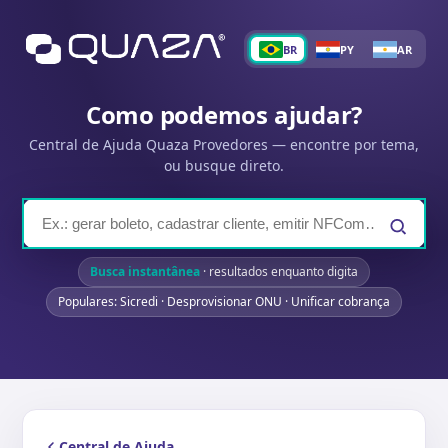
BR
PY
AR
Como podemos ajudar?
Central de Ajuda Quaza Provedores — encontre por tema,
ou busque direto.
Busca instantânea
· resultados enquanto digita
Populares: Sicredi · Desprovisionar ONU · Unificar cobrança
Central de Ajuda