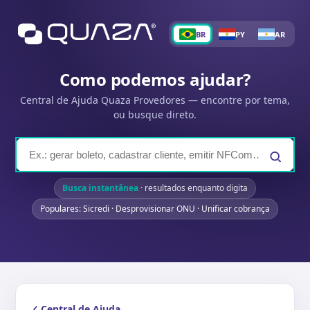
BR
PY
AR
Como podemos ajudar?
Central de Ajuda Quaza Provedores — encontre por tema,
ou busque direto.
Busca instantânea
· resultados enquanto digita
Populares: Sicredi · Desprovisionar ONU · Unificar cobrança
Central de Ajuda