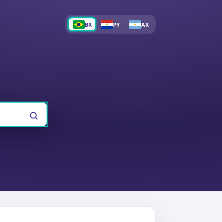
BR
PY
AR