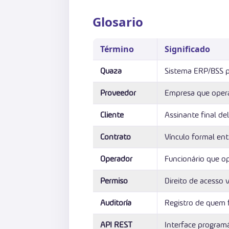
Glosario
Término
Significado
Quaza
Sistema ERP/BSS par
Proveedor
Empresa que opera
Cliente
Assinante final del
Contrato
Vínculo formal ent
Operador
Funcionário que op
Permiso
Direito de acesso 
Auditoría
Registro de quem 
API REST
Interface programá