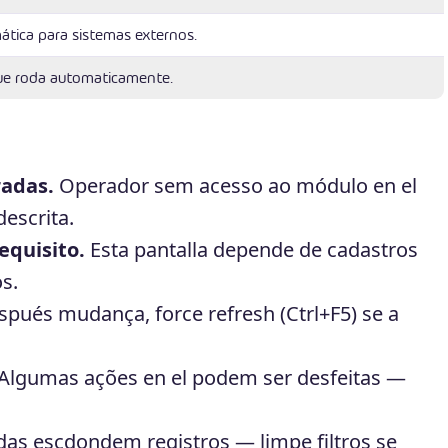
ática para sistemas externos.
ue roda automaticamente.
radas.
Operador sem acesso ao módulo en el
escrita.
equisito.
Esta pantalla depende de cadastros
s.
pués mudança, force refresh (Ctrl+F5) se a
Algumas ações en el podem ser desfeitas —
adas escdondem registros — limpe filtros se