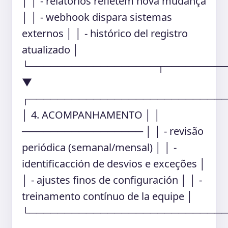
│ │ - relatórios refletem nova mudança
│ │ - webhook dispara sistemas
externos │ │ - histórico del registro
atualizado │
└──────────────────┬────────
▼
┌───────────────────────────
│ 4. ACOMPANHAMENTO │ │
───────────────── │ │ - revisão
periódica (semanal/mensal) │ │ -
identificacción de desvios e exceções │
│ - ajustes finos de configuración │ │ -
treinamento contínuo de la equipe │
└───────────────────────────