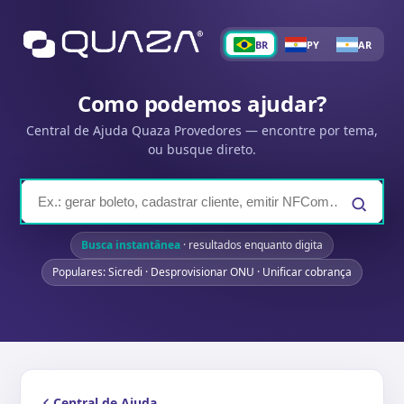
BR
PY
AR
Como podemos ajudar?
Central de Ajuda Quaza Provedores — encontre por tema,
ou busque direto.
Busca instantânea
· resultados enquanto digita
Populares: Sicredi · Desprovisionar ONU · Unificar cobrança
Central de Ajuda