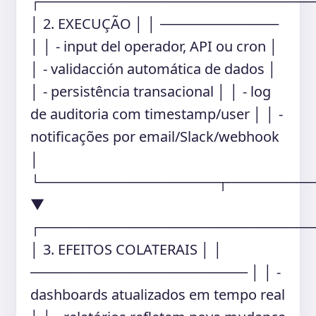
┌───────────────────────────
│ 2. EXECUÇÃO │ │ ────────────
│ │ - input del operador, API ou cron │
│ - validacción automática de dados │
│ - persistência transacional │ │ - log
de auditoria com timestamp/user │ │ -
notificações por email/Slack/webhook
│
└──────────────────┬────────
▼
┌───────────────────────────
│ 3. EFEITOS COLATERAIS │ │
────────────────────── │ │ -
dashboards atualizados em tempo real