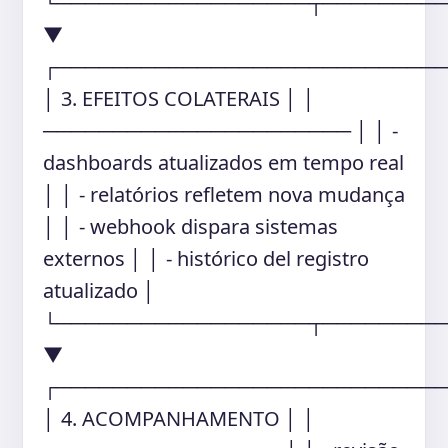
└──────────────────┬────────
▼
┌───────────────────────────
│ 3. EFEITOS COLATERAIS │ │
────────────────────── │ │ -
dashboards atualizados em tempo real
│ │ - relatórios refletem nova mudança
│ │ - webhook dispara sistemas
externos │ │ - histórico del registro
atualizado │
└──────────────────┬────────
▼
┌───────────────────────────
│ 4. ACOMPANHAMENTO │ │