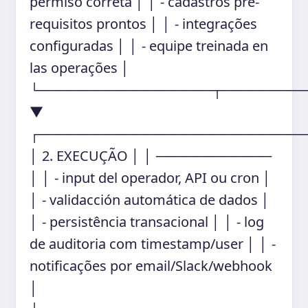
permiso correta │ │ - cadastros pré-
requisitos prontos │ │ - integrações
configuradas │ │ - equipe treinada en
las operações │
└──────────────────┬────────
▼
┌───────────────────────────
│ 2. EXECUÇÃO │ │ ────────────
│ │ - input del operador, API ou cron │
│ - validacción automática de dados │
│ - persistência transacional │ │ - log
de auditoria com timestamp/user │ │ -
notificações por email/Slack/webhook
│