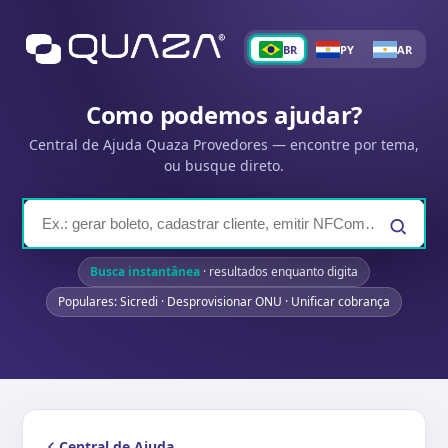
BR
PY
AR
Como podemos ajudar?
Central de Ajuda Quaza Provedores — encontre por tema,
ou busque direto.
Busca instantânea
· resultados enquanto digita
Populares: Sicredi · Desprovisionar ONU · Unificar cobrança
Central de Ajuda