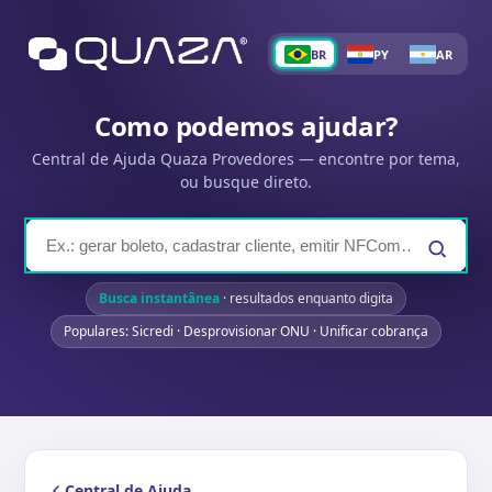
BR
PY
AR
Como podemos ajudar?
Central de Ajuda Quaza Provedores — encontre por tema,
ou busque direto.
Busca instantânea
· resultados enquanto digita
Populares: Sicredi · Desprovisionar ONU · Unificar cobrança
Central de Ajuda