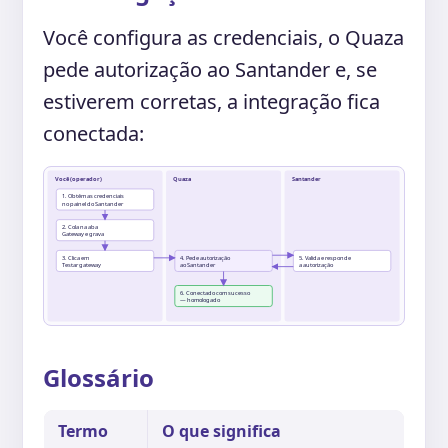
Você configura as credenciais, o Quaza
pede autorização ao Santander e, se
estiverem corretas, a integração fica
conectada:
Você (operador)
Quaza
Santander
1. Obtém as credenciais
no painel do Santander
2. Cola na aba
Gateway e grava
3. Clica em
4. Pede autorização
5. Valida e responde
Testar gateway
ao Santander
a autorização
6. Conectado com sucesso
— homologado
Glossário
Termo
O que significa