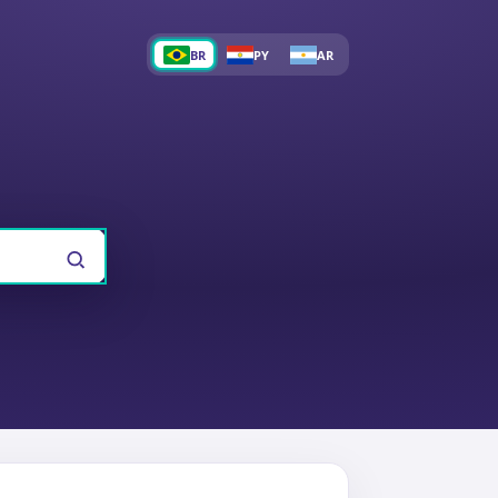
BR
PY
AR