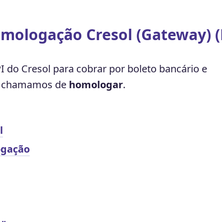
mologação Cresol (Gateway) (
 do Cresol para cobrar por boleto bancário e
ue chamamos de
homologar
.
l
ogação