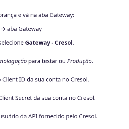
brança e vá na aba Gateway:
a → aba Gateway
 selecione
Gateway - Cresol
.
mologação
para testar ou
Produção
.
o Client ID da sua conta no Cresol.
 Client Secret da sua conta no Cresol.
 usuário da API fornecido pelo Cresol.