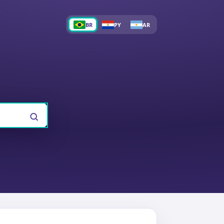
BR
PY
AR