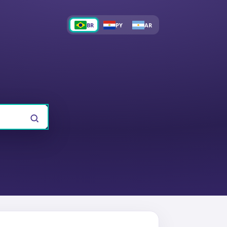
BR
PY
AR