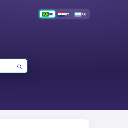
BR
PY
AR