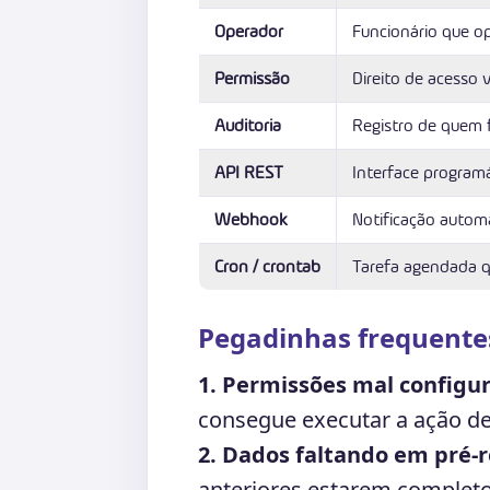
Operador
Funcionário que op
Permissão
Direito de acesso 
Auditoria
Registro de quem 
API REST
Interface programá
Webhook
Notificação automá
Cron / crontab
Tarefa agendada 
Pegadinhas frequente
1. Permissões mal configu
consegue executar a ação de
2. Dados faltando em pré-r
anteriores estarem completo