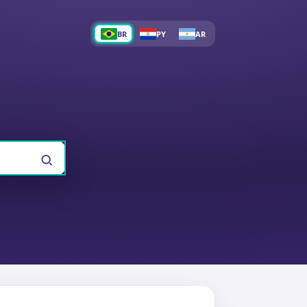
BR
PY
AR