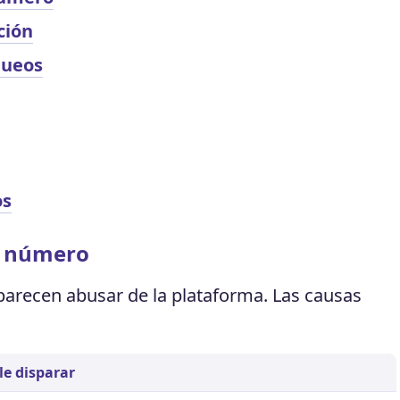
ción
queos
os
n número
recen abusar de la plataforma. Las causas
le disparar