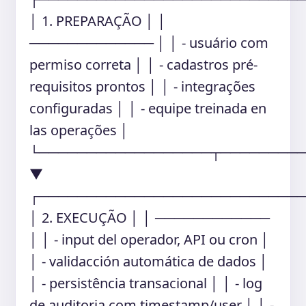
│ 1. PREPARAÇÃO │ │
───────────── │ │ - usuário com
permiso correta │ │ - cadastros pré-
requisitos prontos │ │ - integrações
configuradas │ │ - equipe treinada en
las operações │
└──────────────────┬────────
▼
┌───────────────────────────
│ 2. EXECUÇÃO │ │ ────────────
│ │ - input del operador, API ou cron │
│ - validacción automática de dados │
│ - persistência transacional │ │ - log
de auditoria com timestamp/user │ │ -