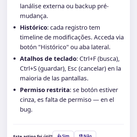
lanálise externa ou backup pré-
mudança.
Histórico
: cada registro tem
timeline de modificações. Acceda via
botón "Histórico" ou aba lateral.
Atalhos de teclado
: Ctrl+F (busca),
Ctrl+S (guardar), Esc (cancelar) en la
maioria de las pantallas.
Permiso restrita
: se botón estiver
cinza, es falta de permiso — en el
bug.
👍 Sim
👎 Não
Este artigo foi útil?