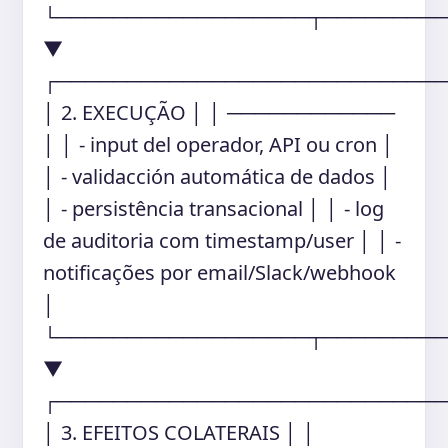
└──────────────────┬────────
▼
┌───────────────────────────
│ 2. EXECUÇÃO │ │ ────────────
│ │ - input del operador, API ou cron │
│ - validacción automática de dados │
│ - persistência transacional │ │ - log
de auditoria com timestamp/user │ │ -
notificações por email/Slack/webhook
│
└──────────────────┬────────
▼
┌───────────────────────────
│ 3. EFEITOS COLATERAIS │ │