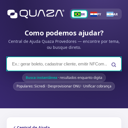
BR
PY
AR
Como podemos ajudar?
Central de Ajuda Quaza Provedores — encontre por tema,
ou busque direto.
Busca instantânea
· resultados enquanto digita
Populares: Sicredi · Desprovisionar ONU · Unificar cobrança
Central de Ajuda