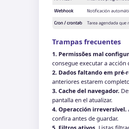
Webhook
Notificación automáti
Cron / crontab
Tarea agendada que 
Trampas frecuentes
1. Permissões mal configu
consegue executar a acción d
2. Dados faltando em pré-r
anteriores estarem completo
3. Cache del navegador.
Des
pantalla en el atualizar.
4. Operacción irreversível.
confira antes de guardar.
5. Filtros ativos.
Listas filtr