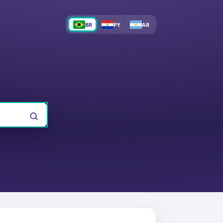
BR
PY
AR