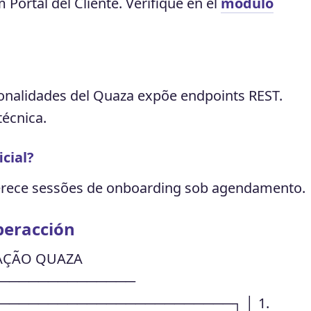
Portal del Cliente. Verifique en el
módulo
ionalidades del Quaza expõe endpoints REST.
écnica.
cial?
erece sessões de onboarding sob agendamento.
peracción
AÇÃO QUAZA
──────────────
────────────────────────┐ │ 1.