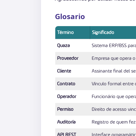
Glosario
Término
Significado
Quaza
Sistema ERP/BSS para I
Proveedor
Empresa que opera o
Cliente
Assinante final del se
Contrato
Vínculo formal entre 
Operador
Funcionário que opera
Permiso
Direito de acesso vin
Auditoría
Registro de quem fez
API REST
Interface programátic