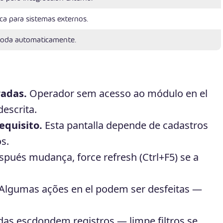
ca para sistemas externos.
roda automaticamente.
radas.
Operador sem acesso ao módulo en el
escrita.
equisito.
Esta pantalla depende de cadastros
s.
pués mudança, force refresh (Ctrl+F5) se a
Algumas ações en el podem ser desfeitas —
adas escdondem registros — limpe filtros se