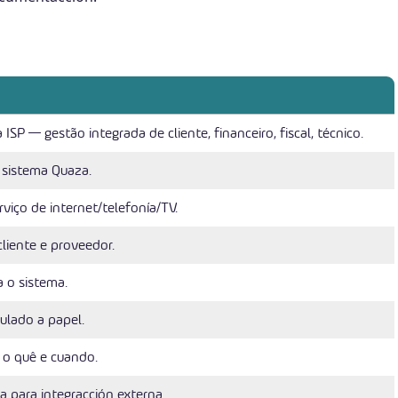
SP — gestão integrada de cliente, financeiro, fiscal, técnico.
 sistema Quaza.
rviço de internet/telefonía/TV.
cliente e proveedor.
 o sistema.
culado a papel.
 o quê e cuando.
a para integracción externa.