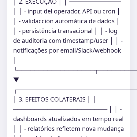
│ 2. EXECUÇÃO │ │ ────────────
│ │ - input del operador, API ou cron │
│ - validacción automática de dados │
│ - persistência transacional │ │ - log
de auditoria com timestamp/user │ │ -
notificações por email/Slack/webhook
│
└──────────────────┬────────
▼
┌───────────────────────────
│ 3. EFEITOS COLATERAIS │ │
────────────────────── │ │ -
dashboards atualizados em tempo real
│ │ - relatórios refletem nova mudança