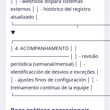
│ │ - webhook dispara sistemas
externos │ │ - histórico del registro
atualizado │
└──────────────────┬────────
▼
┌───────────────────────────
│ 4. ACOMPANHAMENTO │ │
───────────────── │ │ - revisão
periódica (semanal/mensal) │ │ -
identificacción de desvios e exceções │
│ - ajustes finos de configuración │ │ -
treinamento contínuo de la equipe │
└───────────────────────────
Boas práticas operacionais