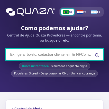
BR
PY
AR
Como podemos ajudar?
Central de Ajuda Quaza Provedores — encontre por tema,
ou busque direto.
Busca instantânea
· resultados enquanto digita
Populares: Sicredi · Desprovisionar ONU · Unificar cobrança
Central de Ajuda