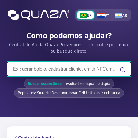
BR
PY
AR
Como podemos ajudar?
Central de Ajuda Quaza Provedores — encontre por tema,
ou busque direto.
Busca instantânea
· resultados enquanto digita
Populares: Sicredi · Desprovisionar ONU · Unificar cobrança
Central de Ajuda