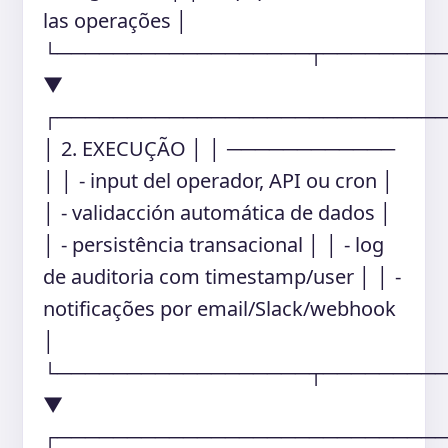
las operações │
└──────────────────┬────────
▼
┌───────────────────────────
│ 2. EXECUÇÃO │ │ ────────────
│ │ - input del operador, API ou cron │
│ - validacción automática de dados │
│ - persistência transacional │ │ - log
de auditoria com timestamp/user │ │ -
notificações por email/Slack/webhook
│
└──────────────────┬────────
▼
┌───────────────────────────