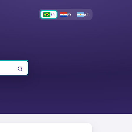
BR
PY
AR