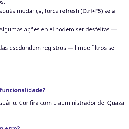
s.
pués mudança, force refresh (Ctrl+F5) se a
Algumas ações en el podem ser desfeitas —
adas escdondem registros — limpe filtros se
funcionalidade?
suário. Confira com o administrador del Quaza
m erro?