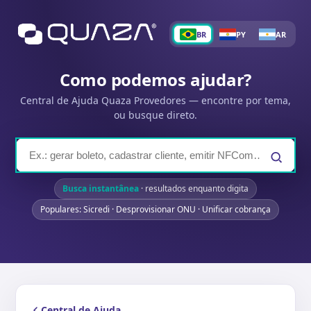
BR
PY
AR
Como podemos ajudar?
Central de Ajuda Quaza Provedores — encontre por tema,
ou busque direto.
Busca instantânea
· resultados enquanto digita
Populares: Sicredi · Desprovisionar ONU · Unificar cobrança
Central de Ajuda