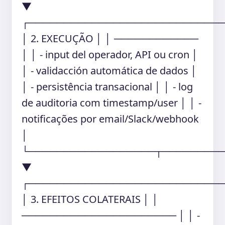
▼
┌───────────────────────────
│ 2. EXECUÇÃO │ │ ────────────
│ │ - input del operador, API ou cron │
│ - validacción automática de dados │
│ - persistência transacional │ │ - log
de auditoria com timestamp/user │ │ -
notificações por email/Slack/webhook
│
└──────────────────┬────────
▼
┌───────────────────────────
│ 3. EFEITOS COLATERAIS │ │
────────────────────── │ │ -