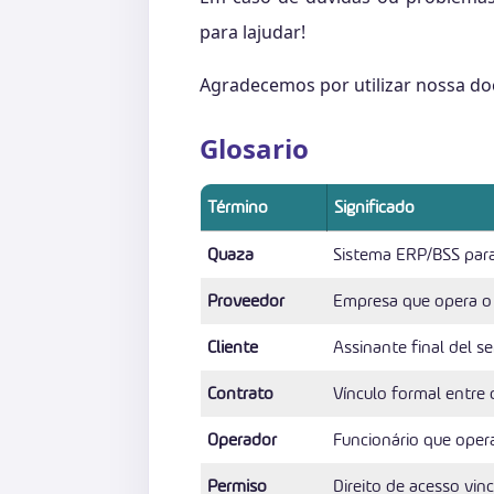
para lajudar!
Agradecemos por utilizar nossa d
Glosario
Término
Significado
Quaza
Sistema ERP/BSS para I
Proveedor
Empresa que opera o
Cliente
Assinante final del se
Contrato
Vínculo formal entre 
Operador
Funcionário que opera
Permiso
Direito de acesso vin