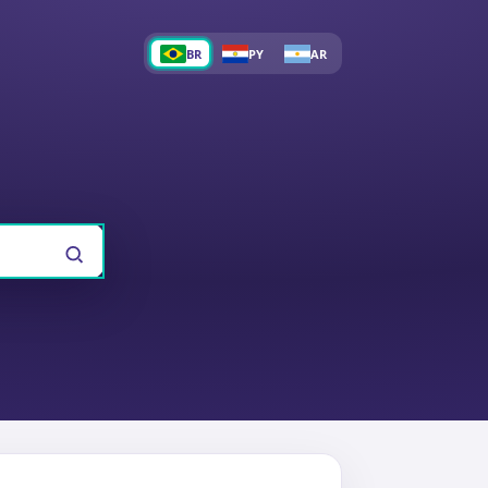
BR
PY
AR