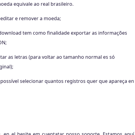
eda equivale ao real brasileiro.
r, editar e remover a moeda;
za download tem como finalidade exportar as informações
ON;
tar as letras (para voltar ao tamanho normal es só
ginal);
possível selecionar quantos registros quer que apareça en
 en el hesite em cuentatar nosso soporte. Estamos aquí