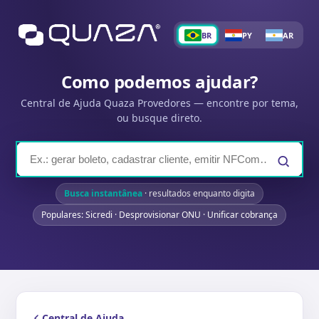
BR
PY
AR
Como podemos ajudar?
Central de Ajuda Quaza Provedores — encontre por tema,
ou busque direto.
Busca instantânea
· resultados enquanto digita
Populares: Sicredi · Desprovisionar ONU · Unificar cobrança
Central de Ajuda