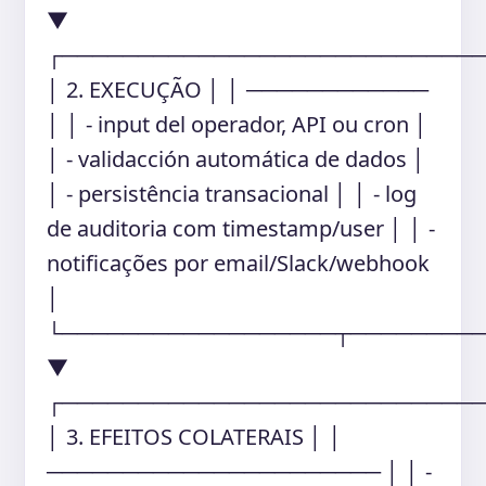
▼
┌───────────────────────────
│ 2. EXECUÇÃO │ │ ────────────
│ │ - input del operador, API ou cron │
│ - validacción automática de dados │
│ - persistência transacional │ │ - log
de auditoria com timestamp/user │ │ -
notificações por email/Slack/webhook
│
└──────────────────┬────────
▼
┌───────────────────────────
│ 3. EFEITOS COLATERAIS │ │
────────────────────── │ │ -