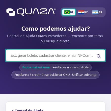
BR
PY
AR
Como podemos ajudar?
Central de Ajuda Quaza Provedores — encontre por tema,
ou busque direto.
Busca instantânea
· resultados enquanto digita
Populares: Sicredi · Desprovisionar ONU · Unificar cobrança
Central de Ajuda