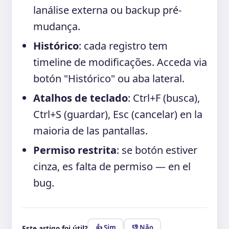
lanálise externa ou backup pré-
mudança.
Histórico
: cada registro tem
timeline de modificações. Acceda via
botón "Histórico" ou aba lateral.
Atalhos de teclado
: Ctrl+F (busca),
Ctrl+S (guardar), Esc (cancelar) en la
maioria de las pantallas.
Permiso restrita
: se botón estiver
cinza, es falta de permiso — en el
bug.
👍 Sim
👎 Não
Este artigo foi útil?