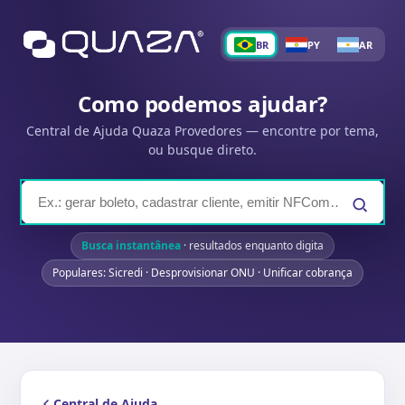
BR
PY
AR
Como podemos ajudar?
Central de Ajuda Quaza Provedores — encontre por tema,
ou busque direto.
Busca instantânea
· resultados enquanto digita
Populares: Sicredi · Desprovisionar ONU · Unificar cobrança
Central de Ajuda