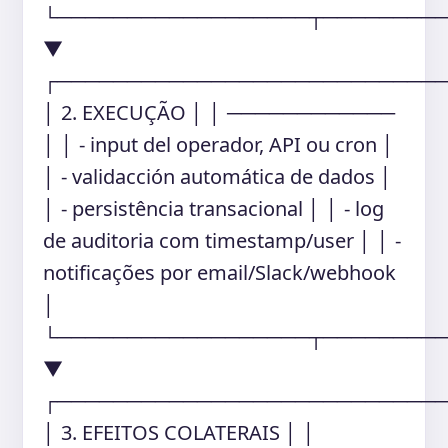
└──────────────────┬────────
▼
┌───────────────────────────
│ 2. EXECUÇÃO │ │ ────────────
│ │ - input del operador, API ou cron │
│ - validacción automática de dados │
│ - persistência transacional │ │ - log
de auditoria com timestamp/user │ │ -
notificações por email/Slack/webhook
│
└──────────────────┬────────
▼
┌───────────────────────────
│ 3. EFEITOS COLATERAIS │ │