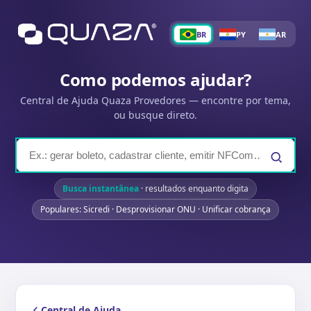
BR
PY
AR
Como podemos ajudar?
Central de Ajuda Quaza Provedores — encontre por tema,
ou busque direto.
Busca instantânea
· resultados enquanto digita
Populares: Sicredi · Desprovisionar ONU · Unificar cobrança
Central de Ajuda