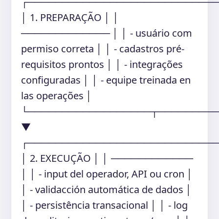
┌───────────────────────────
│ 1. PREPARAÇÃO │ │
───────────── │ │ - usuário com
permiso correta │ │ - cadastros pré-
requisitos prontos │ │ - integrações
configuradas │ │ - equipe treinada en
las operações │
└──────────────────┬────────
▼
┌───────────────────────────
│ 2. EXECUÇÃO │ │ ────────────
│ │ - input del operador, API ou cron │
│ - validacción automática de dados │
│ - persistência transacional │ │ - log