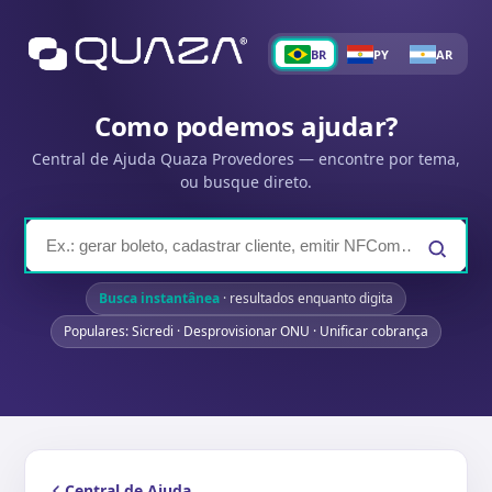
BR
PY
AR
Como podemos ajudar?
Central de Ajuda Quaza Provedores — encontre por tema,
ou busque direto.
Busca instantânea
· resultados enquanto digita
Populares: Sicredi · Desprovisionar ONU · Unificar cobrança
Central de Ajuda