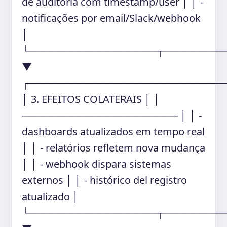
de auditoria com timestamp/user │ │ -
notificações por email/Slack/webhook
│
└──────────────────┬────────
▼
┌───────────────────────────
│ 3. EFEITOS COLATERAIS │ │
────────────────────── │ │ -
dashboards atualizados em tempo real
│ │ - relatórios refletem nova mudança
│ │ - webhook dispara sistemas
externos │ │ - histórico del registro
atualizado │
└──────────────────┬────────