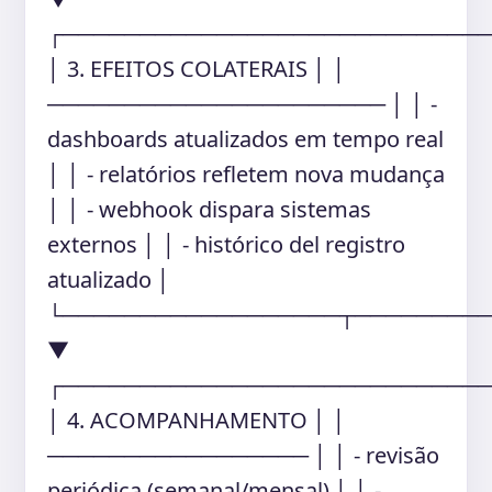
┌───────────────────────────
│ 3. EFEITOS COLATERAIS │ │
────────────────────── │ │ -
dashboards atualizados em tempo real
│ │ - relatórios refletem nova mudança
│ │ - webhook dispara sistemas
externos │ │ - histórico del registro
atualizado │
└──────────────────┬────────
▼
┌───────────────────────────
│ 4. ACOMPANHAMENTO │ │
───────────────── │ │ - revisão
periódica (semanal/mensal) │ │ -