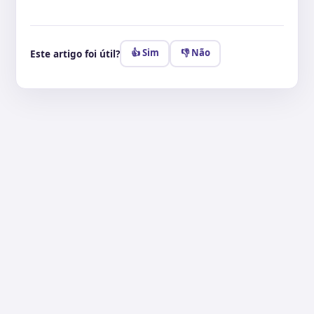
👍 Sim
👎 Não
Este artigo foi útil?