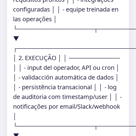
configuradas │ │ - equipe treinada en
las operações │
└──────────────────┬────────
▼
┌───────────────────────────
│ 2. EXECUÇÃO │ │ ────────────
│ │ - input del operador, API ou cron │
│ - validacción automática de dados │
│ - persistência transacional │ │ - log
de auditoria com timestamp/user │ │ -
notificações por email/Slack/webhook
│
└──────────────────┬────────
▼