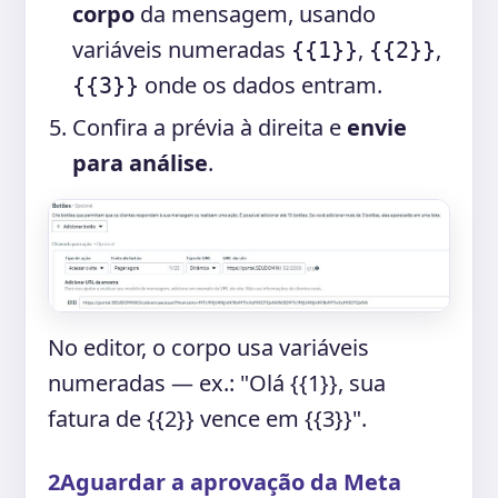
corpo
da mensagem, usando
variáveis numeradas
,
,
{{1}}
{{2}}
onde os dados entram.
{{3}}
Confira a prévia à direita e
envie
para análise
.
No editor, o corpo usa variáveis
numeradas — ex.: "Olá {{1}}, sua
fatura de {{2}} vence em {{3}}".
2
Aguardar a aprovação da Meta