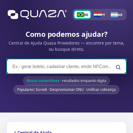
BR
PY
AR
Como podemos ajudar?
Central de Ajuda Quaza Provedores — encontre por tema,
ou busque direto.
Busca instantânea
· resultados enquanto digita
Populares: Sicredi · Desprovisionar ONU · Unificar cobrança
Central de Ajuda