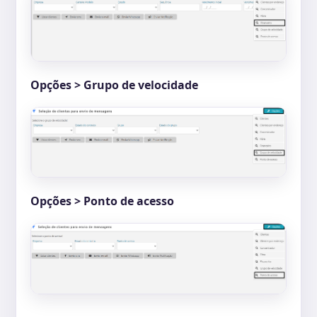
Opções > Grupo de velocidade
Opções > Ponto de acesso