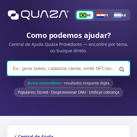
BR
PY
AR
Como podemos ajudar?
Central de Ajuda Quaza Provedores — encontre por tema,
ou busque direto.
Busca instantânea
· resultados enquanto digita
Populares: Sicredi · Desprovisionar ONU · Unificar cobrança
Central de Ajuda