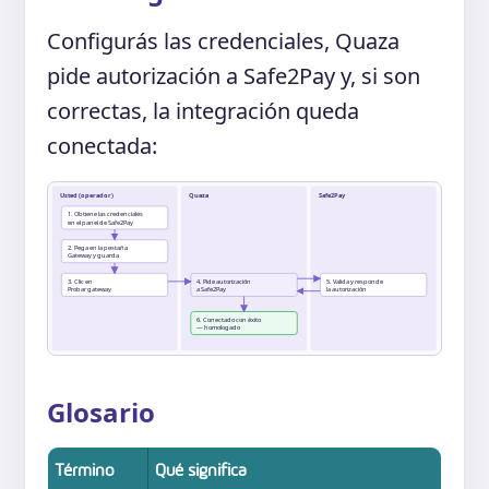
Configurás las credenciales, Quaza
pide autorización a Safe2Pay y, si son
correctas, la integración queda
conectada:
Usted (operador)
Quaza
Safe2Pay
1. Obtiene las credenciales
en el panel de Safe2Pay
2. Pega en la pestaña
Gateway y guarda
3. Clic en
4. Pide autorización
5. Valida y responde
Probar gateway
a Safe2Pay
la autorización
6. Conectado con éxito
— homologado
Glosario
Término
Qué significa