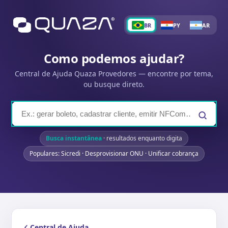
BR
PY
AR
Como podemos ajudar?
Central de Ajuda Quaza Provedores — encontre por tema,
ou busque direto.
Busca instantânea
· resultados enquanto digita
Populares: Sicredi · Desprovisionar ONU · Unificar cobrança
Central de Ajuda