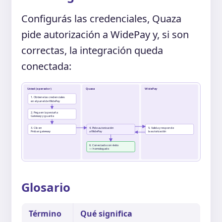
Configurás las credenciales, Quaza
pide autorización a WidePay y, si son
correctas, la integración queda
conectada:
Usted (operador)
Quaza
WidePay
1. Obtiene las credenciales
en el panel de WidePay
2. Pega en la pestaña
Gateway y guarda
3. Clic en
4. Pide autorización
5. Valida y responde
Probar gateway
a WidePay
la autorización
6. Conectado con éxito
— homologado
Glosario
Término
Qué significa